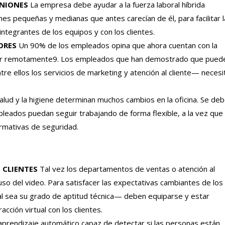
UNIONES
La empresa debe ayudar a la fuerza laboral híbrida
es pequeñas y medianas que antes carecían de él, para facilitar 
integrantes de los equipos y con los clientes.
ORES
Un 90% de los empleados opina que ahora cuentan con la
ajar remotamente9. Los empleados que han demostrado que pued
e ellos los servicios de marketing y atención al cliente— necesi
alud y la higiene determinan muchos cambios en la oficina. Se de
eados puedan seguir trabajando de forma flexible, a la vez que
ormativas de seguridad.
 CLIENTES
Tal vez los departamentos de ventas o atención al
uso del video. Para satisfacer las expectativas cambiantes de los
l sea su grado de aptitud técnica— deben equiparse y estar
ción virtual con los clientes.
aprendizaje automático capaz de detectar si las personas están