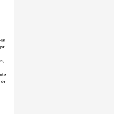
ben
jor
as,
ente
a de