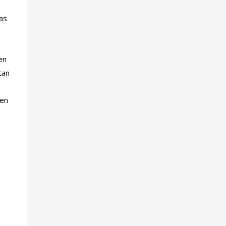
las
en
tan
ben