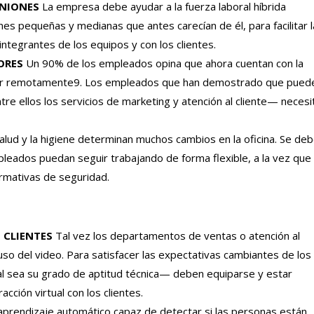
UNIONES
La empresa debe ayudar a la fuerza laboral híbrida
es pequeñas y medianas que antes carecían de él, para facilitar 
integrantes de los equipos y con los clientes.
ORES
Un 90% de los empleados opina que ahora cuentan con la
ajar remotamente9. Los empleados que han demostrado que pued
e ellos los servicios de marketing y atención al cliente— necesi
alud y la higiene determinan muchos cambios en la oficina. Se de
eados puedan seguir trabajando de forma flexible, a la vez que
ormativas de seguridad.
 CLIENTES
Tal vez los departamentos de ventas o atención al
uso del video. Para satisfacer las expectativas cambiantes de los
l sea su grado de aptitud técnica— deben equiparse y estar
ción virtual con los clientes.
aprendizaje automático capaz de detectar si las personas están