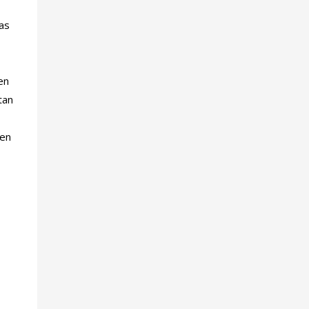
las
en
tan
ben