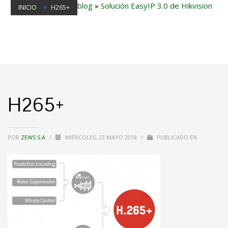
blog
»
Solución EasyIP 3.0 de Hikvision
INICIO
H265+
H265+
POR
ZEWS S.A
/
MIÉRCOLES, 23 MAYO 2018
/
PUBLICADO EN