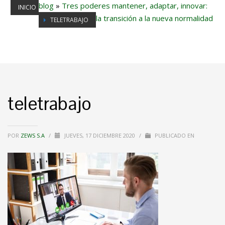
blog
»
Tres poderes mantener, adaptar, innovar:
INICIO
la transición a la nueva normalidad
TELETRABAJO
teletrabajo
POR
ZEWS S.A
/
JUEVES, 17 DICIEMBRE 2020
/
PUBLICADO EN